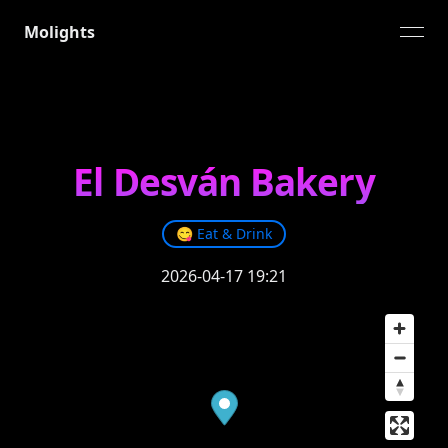
Molights
open
El Desván Bakery
😋
Eat & Drink
2026-04-17 19:21